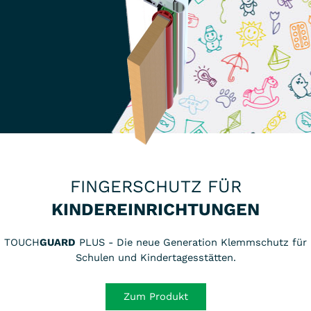
Ihnen die korrekte Bauweise.
Auf dem offiziellen
Youtube-Portal
von
AZ®
Metallbau
finden Sie zudem praktische
Montage-Videos zu einigen unserer Produkte!
FINGERSCHUTZ FÜR
KINDEREINRICHTUNGEN
TOUCH
GUARD
PLUS - Die neue Generation Klemmschutz für
Schulen und Kindertagesstätten.
Zum Produkt