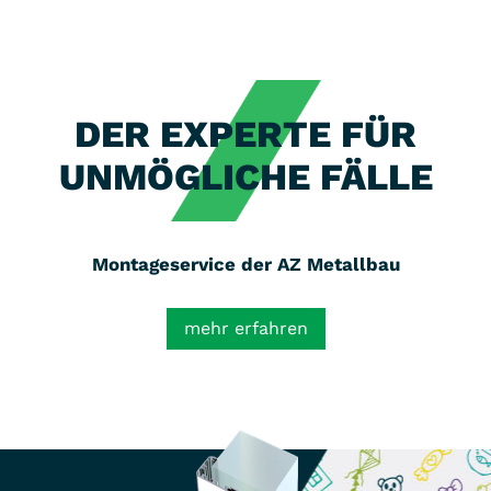
DER EXPERTE FÜR
UNMÖGLICHE FÄLLE
Montageservice der AZ Metallbau
mehr erfahren
Benötigen Sie Unterstützung bei der Montage
Ihrer Aluminiumzargen, Sondertürelemente und
Verglasungselemente von
AZ® Metallbau
, dann
geben Sie uns gern Bescheid. Wir unterstützen
Sie gern telefonisch oder bei Bedarf auch
persönlich bei der ersten Montage und zeigen