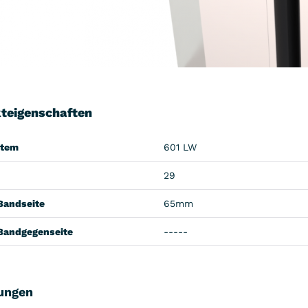
teigenschaften
stem
601 LW
29
Bandseite
65mm
Bandgegenseite
-----
ungen