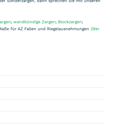
oder Sonderzargen, dann sprechen Sie mit unseren
argen
;
wandbündige Zargen
;
Blockzargen
;
 Maße für AZ Fallen und Riegelausnehmungen
29er