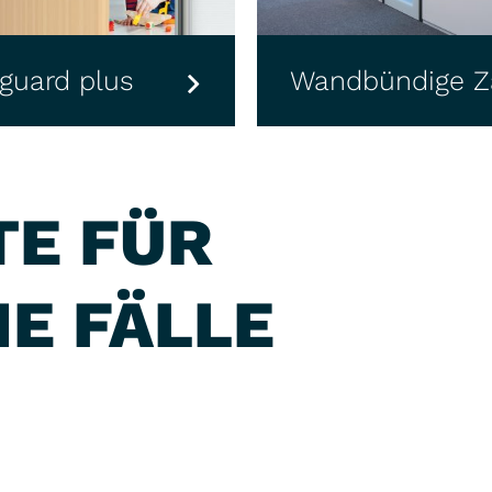
tdrehtür
InWin Kompa
TE FÜR
E FÄLLE