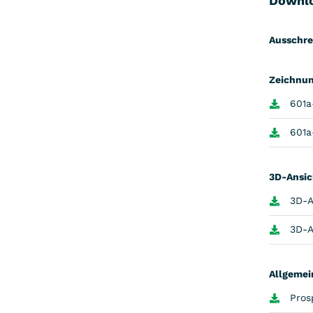
Downl
Ausschre
Zeichnun
601
601
3D-Ansic
3D-A
3D-A
Allgemei
Pros