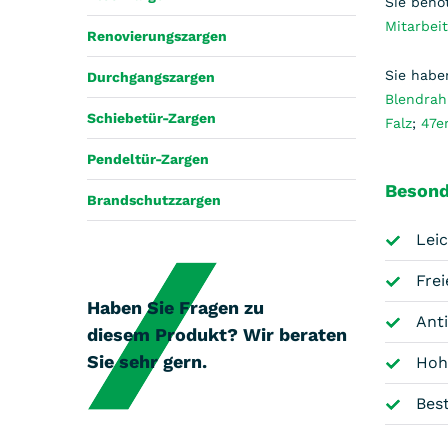
Sie benö
Mitarbei
Renovierungszargen
Sie habe
Durchgangszargen
Blendra
Schiebetür-Zargen
Falz
;
47e
Pendeltür-Zargen
Besond
Brandschutzzargen
Leic
Fre
Haben Sie Fragen zu
Ant
diesem Produkt? Wir beraten
Sie sehr gern.
Hoh
Bes