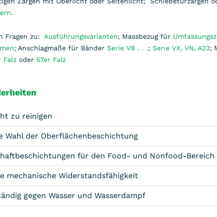
tigen Zargen mit Oberlicht oder Seitenlicht; Schiebetürzargen 
tern
.
n Fragen zu:
Ausführungsvarianten
; Massbezug für
Umfassungsz
hmen
; Anschlagmaße für Bänder
Serie V8 . . .
;
Serie VX, VN, A23
;
r Falz
oder
57er Falz
erheiten
ht zu reinigen
ie Wahl der Oberflächenbeschichtung
ihaftbeschichtungen für den Food- und Nonfood-Bereich
e mechanische Widerstandsfähigkeit
tändig gegen Wasser und Wasserdampf