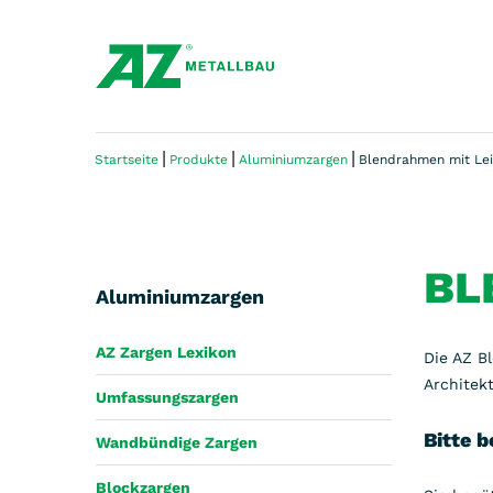
|
|
|
Startseite
Produkte
Aluminiumzargen
Blendrahmen mit Le
BL
Aluminiumzargen
AZ Zargen Lexikon
Die AZ B
Architek
Umfassungszargen
Bitte 
Wandbündige Zargen
Blockzargen