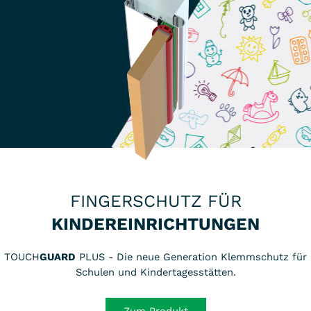
persönlich bei der ersten Montage und zeigen
Ihnen die korrekte Bauweise.
Auf dem offiziellen
Youtube-Portal
von
AZ®
Metallbau
finden Sie zudem praktische
Montage-Videos zu einigen unserer Produkte!
FINGERSCHUTZ FÜR
KINDEREINRICHTUNGEN
TOUCH
GUARD
PLUS - Die neue Generation Klemmschutz für
Schulen und Kindertagesstätten.